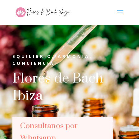
EQUILIBRIO, ARMONIA,
CONCIENCIA
Flores de Bach
Ibiza
Consultanos por
Whatsapp…